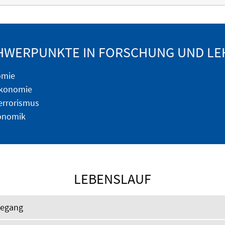
HWERPUNKTE IN FORSCHUNG UND LE
omie
Ökonomie
errorismus
onomik
LEBENSLAUF
degang