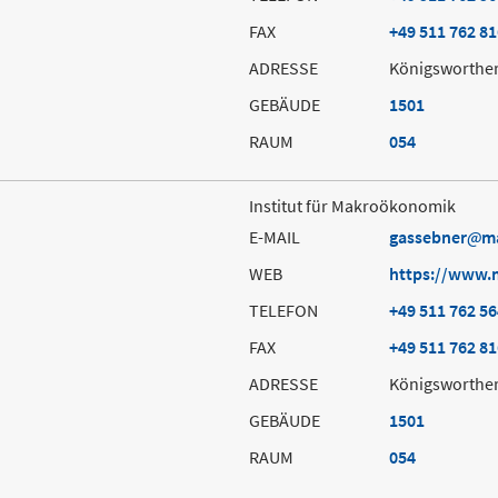
FAX
+49 511 762 8
ADRESSE
Königsworther
GEBÄUDE
1501
RAUM
054
Institut für Makroökonomik
E-MAIL
gassebner
m
WEB
https://www.
TELEFON
+49 511 762 5
FAX
+49 511 762 8
ADRESSE
Königsworther
GEBÄUDE
1501
RAUM
054