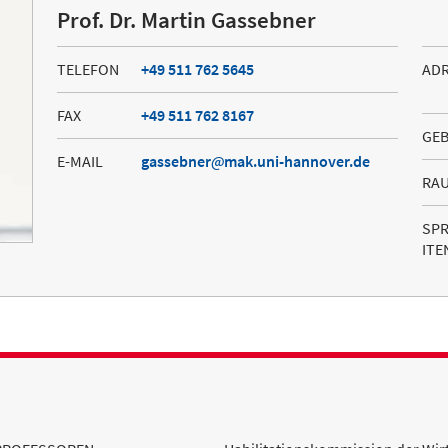
Prof. Dr. Martin Gassebner
TELEFON
+49 511 762 5645
AD
FAX
+49 511 762 8167
GE
E-MAIL
gassebner
mak.uni-hannover.de
RA
SP
ITE