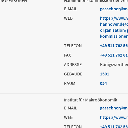
PROFESSOREN
Habilitationskommission der Wirt
E-MAIL
gassebner
m
WEB
https://www.w
hannover.de/d
organisation/
kommissionen
TELEFON
+49 511 762 5
FAX
+49 511 762 8
ADRESSE
Königsworther
GEBÄUDE
1501
RAUM
054
Institut für Makroökonomik
E-MAIL
gassebner
m
WEB
https://www.
TELEFON
+49 511 762 5