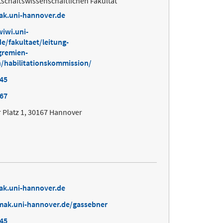
schaftswissenschaftlichen Fakultät
ak.uni-hannover.de
iwi.uni-
e/fakultaet/leitung-
gremien-
/habilitationskommission/
645
167
 Platz 1, 30167 Hannover
ak.uni-hannover.de
mak.uni-hannover.de/gassebner
645