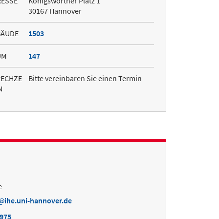
RESSE
Königsworther Platz 1
30167 Hannover
BÄUDE
1503
UM
147
RECHZE
Bitte vereinbaren Sie einen Termin
N
e
ihe.uni-hannover.de
4975