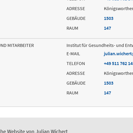
ADRESSE
Königsworther
GEBÄUDE
1503
RAUM
147
UND MITARBEITER
Institut für Gesundheits- und E
E-MAIL
julian.wichert
TELEFON
+49 511 762 1
ADRESSE
Königsworther
GEBÄUDE
1503
RAUM
147
che Website von Julian Wichert