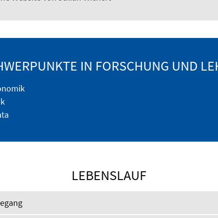
HWERPUNKTE IN FORSCHUNG UND LE
onomik
k
ata
LEBENSLAUF
degang