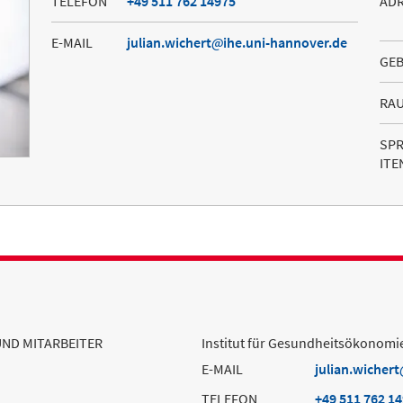
TELEFON
+49 511 762 14975
AD
E-MAIL
julian.wichert
ihe.uni-hannover.de
GE
RA
SP
ITE
UND MITARBEITER
Institut für Gesundheitsökonomi
E-MAIL
julian.wichert
TELEFON
+49 511 762 1